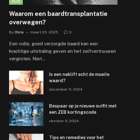
HUID
Waarom een baardtransplantatie
overwegen?
By
Chris
maart 20, 2025
0
Een volle, goed verzorgde baard kan een
krachtige uitstraling geven en het zelfvertrouwen
vergroten. Niet…
Is een neklift echt de moeite
waard?
december 11, 2024
e
Bespaar op je nieuwe outfit met
een ZEB kortingscode
oktober 11, 2024
Tips en remedies voor het