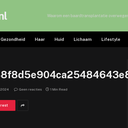
nl
TRENDING
Waarom een baardtransplantatie overwege
Gezondheid
Haar
Huid
Lichaam
Lifestyle
b48f8d5e904ca25484643
 2024
Geen reacties
1 Min Read
erest