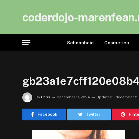
coderdojo-marenfean.
Schoonheid
Cosmetica
gb23a1e7cff120e08
By
Chris
december 11, 2024
Updated:
december 11,
Facebook
Twitter
Pint