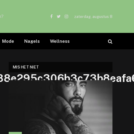
n?
zaterdag, augustus 8
Facebook
Twitter
Instagram
Mode
Nagels
Wellness
MIS HET NIET
e88e295c306b3c73b8eaf