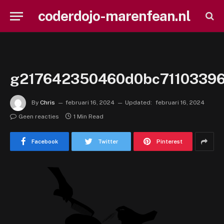
coderdojo-marenfean.nl
g217642350460d0bc7110339
By
Chris
februari 16, 2024
Updated:
februari 16, 2024
Geen reacties
1 Min Read
Facebook
Twitter
Pinterest